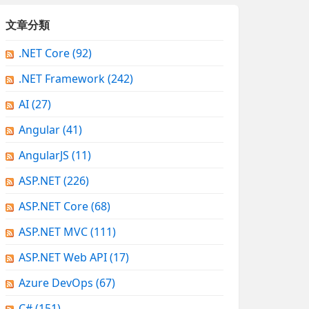
文章分類
.NET Core
(92)
.NET Framework
(242)
AI
(27)
Angular
(41)
AngularJS
(11)
ASP.NET
(226)
ASP.NET Core
(68)
ASP.NET MVC
(111)
ASP.NET Web API
(17)
Azure DevOps
(67)
C#
(151)