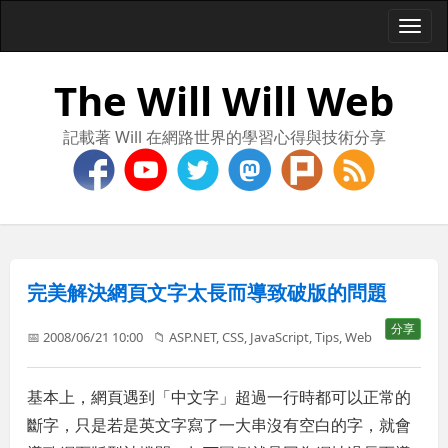
Togg
navi
The Will Will Web
記載著 Will 在網路世界的學習心得與技術分享
完美解決網頁文字太長而導致破版的問題
分享
📅 2008/06/21 10:00
📁
ASP.NET
,
CSS
,
JavaScript
,
Tips
,
Web
基本上，網頁遇到「中文字」超過一行時都可以正常的
斷字，只是若是英文字寫了一大串沒有空白的字，就會