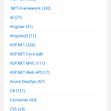
.NET Framework
(242)
AI
(27)
Angular
(41)
AngularJS
(11)
ASP.NET
(226)
ASP.NET Core
(68)
ASP.NET MVC
(111)
ASP.NET Web API
(17)
Azure DevOps
(67)
C#
(151)
Container
(43)
CSS
(29)