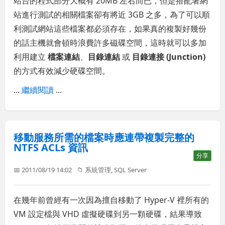
站台的程式部分大概有 20MB 左右而已，但是搭配著網
站進行測試的相關檔案卻有將近 3GB 之多，為了可以順
利測試網站這些檔案都必須存在，如果真的複製好幾份
的話主機就會頓時浪費許多磁碟空間，這時就可以多加
利用建立
檔案連結
、
目錄連結
或
目錄連接 (Junction)
的方式有效減少硬碟空間。
...
繼續閱讀
...
移動服務所需的檔案時應連帶複製完整的
NTFS ACLs 資訊
分享
📅 2011/08/19 14:02
📁
系統管理
,
SQL Server
在幾年前曾經有一次因為擅自移動了 Hyper-V 裡所有的
VM 設定檔與 VHD 虛擬硬碟到另一顆硬碟，結果導致