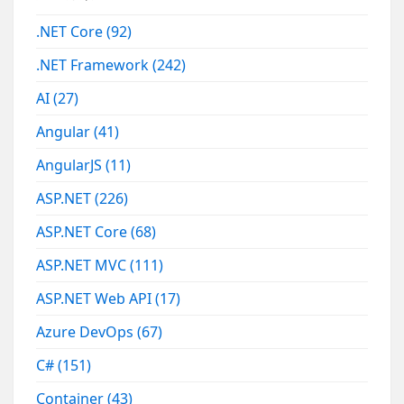
.NET Core
(92)
.NET Framework
(242)
AI
(27)
Angular
(41)
AngularJS
(11)
ASP.NET
(226)
ASP.NET Core
(68)
ASP.NET MVC
(111)
ASP.NET Web API
(17)
Azure DevOps
(67)
C#
(151)
Container
(43)