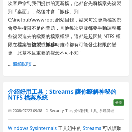
次客戶拿到我們提供的更新檔，他都會先將檔案先複製
到「桌面」，然後才會「搬移」到
C:\inetpub\wwwroot 網站目錄，結果每次更新檔案都
會發生權限不足的問題，且他每次更版都要手動調整那
些複製進去的檔案的檔案權限，這都是起因於 NTFS 權
限在檔案被
複製
或
搬移
時雖時都有可能發生權限的變
更，此基本且重要的觀念不可不知！
...
繼續閱讀
...
介紹好用工具：Streams 讓你瞭解神秘的
NTFS 檔案系統
分享
📅 2008/07/23 09:38
📁
Security
,
Tips
,
介紹好用工具
,
系統管理
Windows Sysinternals
工具組中的
Streams
可以讀取