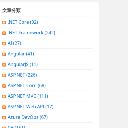
文章分類
.NET Core
(92)
.NET Framework
(242)
AI
(27)
Angular
(41)
AngularJS
(11)
ASP.NET
(226)
ASP.NET Core
(68)
ASP.NET MVC
(111)
ASP.NET Web API
(17)
Azure DevOps
(67)
C#
(151)