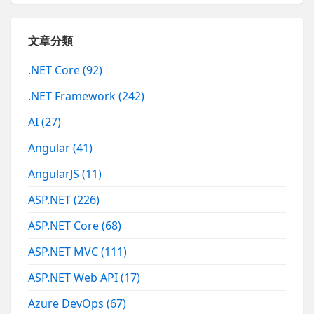
文章分類
.NET Core
(92)
.NET Framework
(242)
AI
(27)
Angular
(41)
AngularJS
(11)
ASP.NET
(226)
ASP.NET Core
(68)
ASP.NET MVC
(111)
ASP.NET Web API
(17)
Azure DevOps
(67)