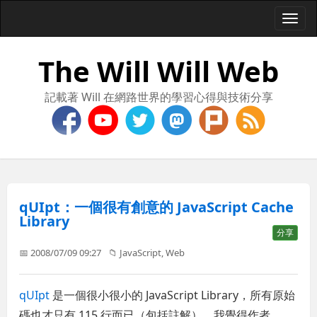
Togg
navi
The Will Will Web
記載著 Will 在網路世界的學習心得與技術分享
qUIpt：一個很有創意的 JavaScript Cache
Library
分享
📅 2008/07/09 09:27
📁
JavaScript
,
Web
qUIpt
是一個很小很小的 JavaScript Library，所有原始
碼也才只有 115 行而已（包括註解），我覺得作者