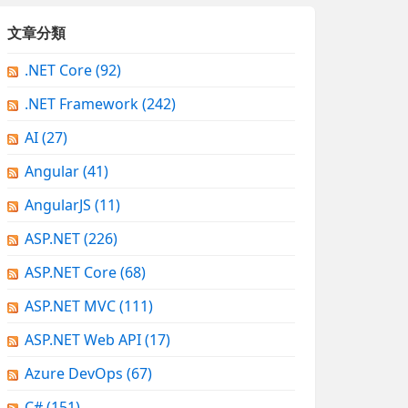
文章分類
.NET Core
(92)
.NET Framework
(242)
AI
(27)
Angular
(41)
AngularJS
(11)
ASP.NET
(226)
ASP.NET Core
(68)
ASP.NET MVC
(111)
ASP.NET Web API
(17)
Azure DevOps
(67)
C#
(151)