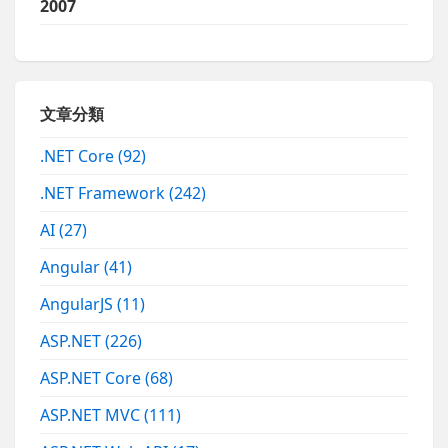
2007
文章分類
.NET Core
(92)
.NET Framework
(242)
AI
(27)
Angular
(41)
AngularJS
(11)
ASP.NET
(226)
ASP.NET Core
(68)
ASP.NET MVC
(111)