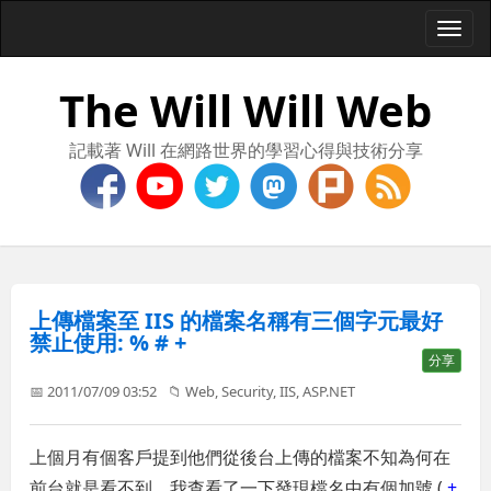
Togg
navi
The Will Will Web
記載著 Will 在網路世界的學習心得與技術分享
上傳檔案至 IIS 的檔案名稱有三個字元最好
禁止使用: % # +
分享
📅 2011/07/09 03:52
📁
Web
,
Security
,
IIS
,
ASP.NET
上個月有個客戶提到他們從後台上傳的檔案不知為何在
前台就是看不到，我查看了一下發現檔名中有個加號 (
+