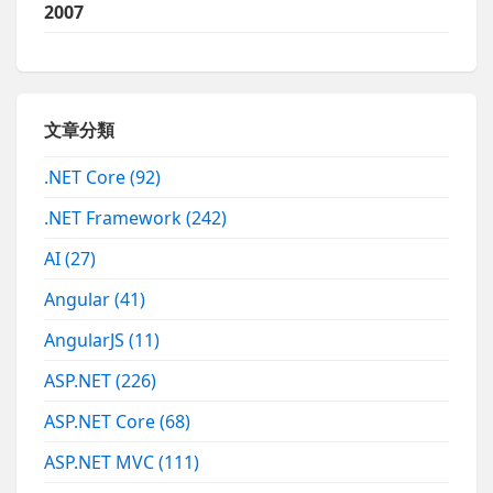
2007
文章分類
.NET Core
(92)
.NET Framework
(242)
AI
(27)
Angular
(41)
AngularJS
(11)
ASP.NET
(226)
ASP.NET Core
(68)
ASP.NET MVC
(111)