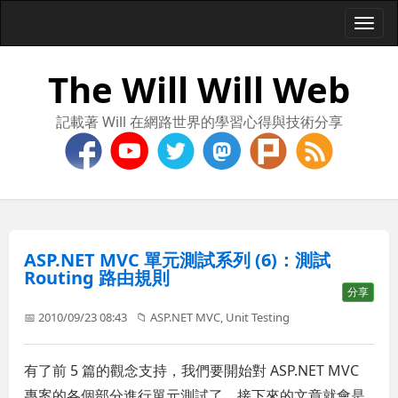
Togg
navi
The Will Will Web
記載著 Will 在網路世界的學習心得與技術分享
ASP.NET MVC 單元測試系列 (6)：測試
Routing 路由規則
分享
📅 2010/09/23 08:43
📁
ASP.NET MVC
,
Unit Testing
有了前 5 篇的觀念支持，我們要開始對 ASP.NET MVC
專案的各個部分進行單元測試了，接下來的文章就會是