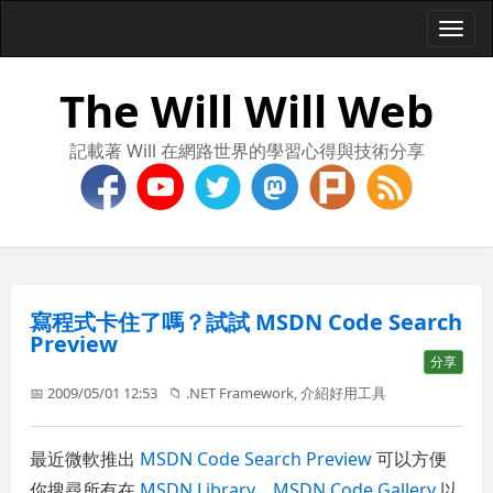
Togg
navi
The Will Will Web
記載著 Will 在網路世界的學習心得與技術分享
寫程式卡住了嗎？試試 MSDN Code Search
Preview
分享
📅 2009/05/01 12:53
📁
.NET Framework
,
介紹好用工具
最近微軟推出
MSDN Code Search Preview
可以方便
你搜尋所有在
MSDN Library
、
MSDN Code Gallery
以