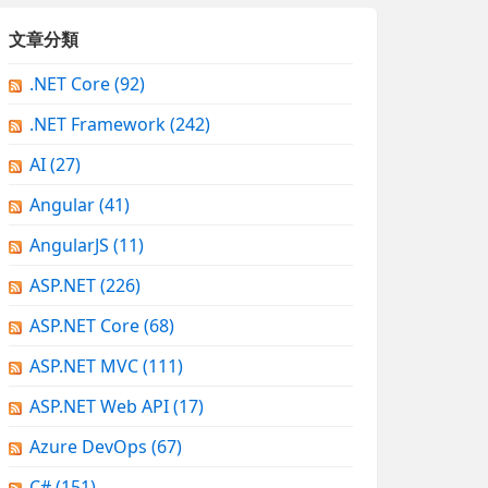
文章分類
.NET Core
(92)
.NET Framework
(242)
AI
(27)
Angular
(41)
AngularJS
(11)
ASP.NET
(226)
ASP.NET Core
(68)
ASP.NET MVC
(111)
ASP.NET Web API
(17)
Azure DevOps
(67)
C#
(151)