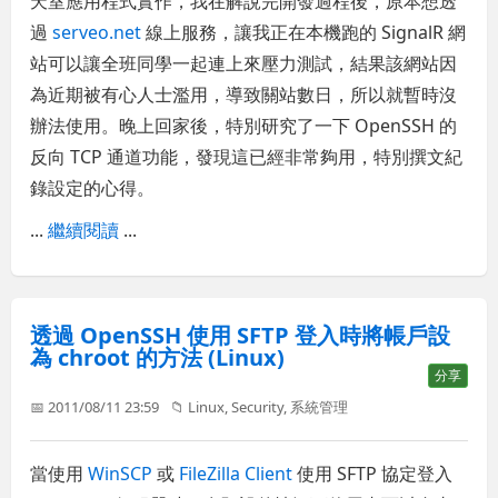
天室應用程式實作，我在解說完開發過程後，原本想透
過
serveo.net
線上服務，讓我正在本機跑的 SignalR 網
站可以讓全班同學一起連上來壓力測試，結果該網站因
為近期被有心人士濫用，導致關站數日，所以就暫時沒
辦法使用。晚上回家後，特別研究了一下 OpenSSH 的
反向 TCP 通道功能，發現這已經非常夠用，特別撰文紀
錄設定的心得。
...
繼續閱讀
...
透過 OpenSSH 使用 SFTP 登入時將帳戶設
為 chroot 的方法 (Linux)
分享
📅 2011/08/11 23:59
📁
Linux
,
Security
,
系統管理
當使用
WinSCP
或
FileZilla Client
使用 SFTP 協定登入