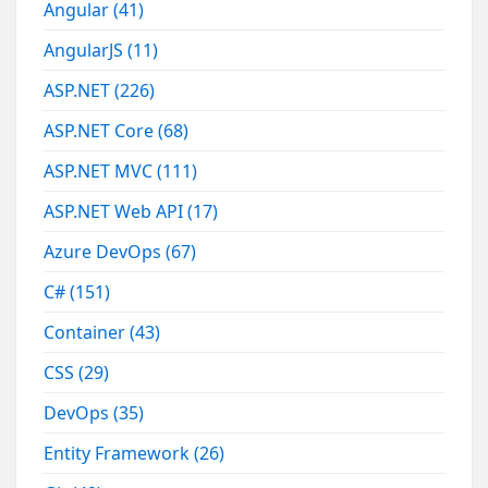
Angular
(41)
AngularJS
(11)
ASP.NET
(226)
ASP.NET Core
(68)
ASP.NET MVC
(111)
ASP.NET Web API
(17)
Azure DevOps
(67)
C#
(151)
Container
(43)
CSS
(29)
DevOps
(35)
Entity Framework
(26)