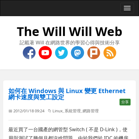
Togg
navi
The Will Will Web
記載著 Will 在網路世界的學習心得與技術分享
如何在 Windows 與 Linux 變更 Ethernet
網卡速度與雙工設定
分享
📅 2012/01/18 09:24
📁
Linux
,
系統管理
,
網路管理
最近買了一台國產的網管型 Switch ( 不是 D-Link )，使
用與測試了幾個月都沒啥問題，由於我們於 IDC 的機房