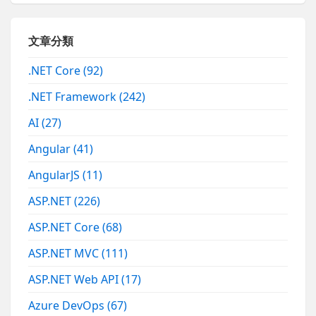
文章分類
.NET Core
(92)
.NET Framework
(242)
AI
(27)
Angular
(41)
AngularJS
(11)
ASP.NET
(226)
ASP.NET Core
(68)
ASP.NET MVC
(111)
ASP.NET Web API
(17)
Azure DevOps
(67)