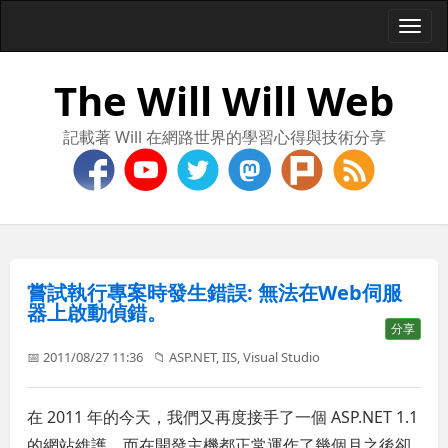
Togg
navi
The Will Will Web
記載著 Will 在網路世界的學習心得與技術分享
嘗試執行專案時發生錯誤: 無法在Web伺服
器上啟動偵錯。
分享
📅 2011/08/27 11:36
📁
ASP.NET
,
IIS
,
Visual Studio
在 2011 年的今天，我們又再度接手了一個 ASP.NET 1.1
的網站維護，而在開發主機都正常運作了幾個月之後卻