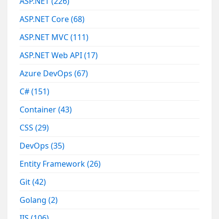
ASP.NET
(226)
ASP.NET Core
(68)
ASP.NET MVC
(111)
ASP.NET Web API
(17)
Azure DevOps
(67)
C#
(151)
Container
(43)
CSS
(29)
DevOps
(35)
Entity Framework
(26)
Git
(42)
Golang
(2)
IIS
(106)