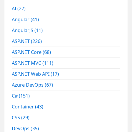
AI
(27)
Angular
(41)
AngularJS
(11)
ASP.NET
(226)
ASP.NET Core
(68)
ASP.NET MVC
(111)
ASP.NET Web API
(17)
Azure DevOps
(67)
C#
(151)
Container
(43)
CSS
(29)
DevOps
(35)