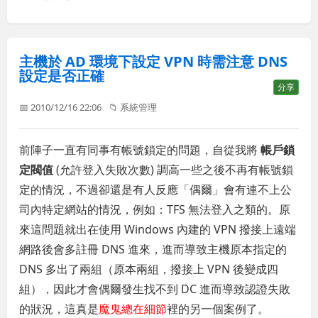
主機於 AD 環境下設定 VPN 時需注意 DNS
設定是否正確
分享
📅 2010/12/16 22:06
📁
系統管理
前陣子一直有同事有帳號鎖定的問題，自從我將
帳戶鎖
定閥值
(允許登入失敗次數) 調高一些之後不再有帳號鎖
定的情況，不過卻還是有人反應「偶爾」會有連不上公
司內特定網站的情況，例如：TFS 無法登入之類的。原
來這問題就出在使用 Windows 內建的 VPN 撥接上遠端
網路後會多註冊 DNS 進來，進而導致主機原本指定的
DNS 多出了兩組（原本兩組，撥接上 VPN 後變成四
組），因此才會偶爾發生找不到 DC 進而導致認證失敗
的狀況，這真是
魔鬼總在細節
裡的另一個案例了。