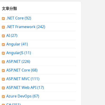
文章分類
.NET Core
(92)
.NET Framework
(242)
AI
(27)
Angular
(41)
AngularJS
(11)
ASP.NET
(226)
ASP.NET Core
(68)
ASP.NET MVC
(111)
ASP.NET Web API
(17)
Azure DevOps
(67)
C#
(151)