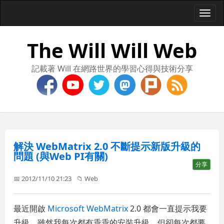
Togg
navi
The Will Will Web
記載著 Will 在網路世界的學習心得與技術分享
解決 WebMatrix 2.0 不斷提示新版升級的
問題 (與Web PI有關)
分享
📅 2012/11/10 21:23
📁
Web
最近開啟
Microsoft WebMatrix
2.0 都會一直提示我要
升級，雖然我每次都有乖乖的安裝升級，但卻每次都要