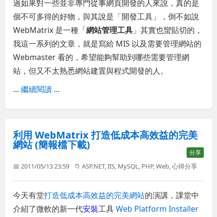
過如果對一些並非專門從事網頁開發的人來說，真的是
個不可多得的好物，與其說是「開發工具」，倒不如說
WebMatrix 是一種「
網站管理工具
」其實也蠻貼切的，
我這一系列的文章，就是寫給 MIS 以及需要管理網站的
Webmaster 看的，希望能夠幫助到哪些需要管理網
站，但又不太熟悉網站建置與程式開發的人。
...
繼續閱讀
...
利用 WebMatrix 打造低成本高效益的完美
網站 (簡報檔下載)
分享
📅 2011/05/13 23:59
📁
ASP.NET
,
IIS
,
MySQL
,
PHP
,
Web
,
心得分享
今天有堂
打造低成本高效益的完美網站
的演講，課堂中
介紹了微軟的新一代
安裝
工具
Web Platform Installer