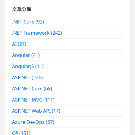
文章分類
.NET Core
(92)
.NET Framework
(242)
AI
(27)
Angular
(41)
AngularJS
(11)
ASP.NET
(226)
ASP.NET Core
(68)
ASP.NET MVC
(111)
ASP.NET Web API
(17)
Azure DevOps
(67)
C#
(151)