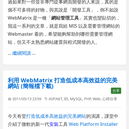
過如果對一些並非專門從事網頁開發的人來說，真的是
個不可多得的好物，與其說是「開發工具」，倒不如說
WebMatrix 是一種「
網站管理工具
」其實也蠻貼切的，
我這一系列的文章，就是寫給 MIS 以及需要管理網站的
Webmaster 看的，希望能夠幫助到哪些需要管理網
站，但又不太熟悉網站建置與程式開發的人。
...
繼續閱讀
...
利用 WebMatrix 打造低成本高效益的完美
網站 (簡報檔下載)
分享
📅 2011/05/13 23:59
📁
ASP.NET
,
IIS
,
MySQL
,
PHP
,
Web
,
心得分享
今天有堂
打造低成本高效益的完美網站
的演講，課堂中
介紹了微軟的新一代
安裝
工具
Web Platform Installer