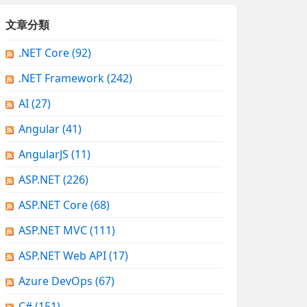
文章分類
.NET Core
(92)
.NET Framework
(242)
AI
(27)
Angular
(41)
AngularJS
(11)
ASP.NET
(226)
ASP.NET Core
(68)
ASP.NET MVC
(111)
ASP.NET Web API
(17)
Azure DevOps
(67)
C#
(151)