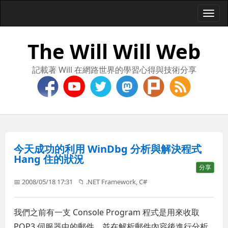
Togg
navi
The Will Will Web
記載著 Will 在網路世界的學習心得與技術分享
今天成功的利用 WinDbg 分析與解決程式
Hang 住的狀況
分享
📅 2008/05/18 17:31
📁
.NET Framework
,
C#
我們之前有一支 Console Program 程式是用來收取
POP3 伺服器中的郵件，並在解析郵件內容後進行分析