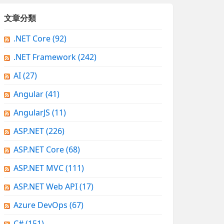
文章分類
.NET Core
(92)
.NET Framework
(242)
AI
(27)
Angular
(41)
AngularJS
(11)
ASP.NET
(226)
ASP.NET Core
(68)
ASP.NET MVC
(111)
ASP.NET Web API
(17)
Azure DevOps
(67)
C#
(151)