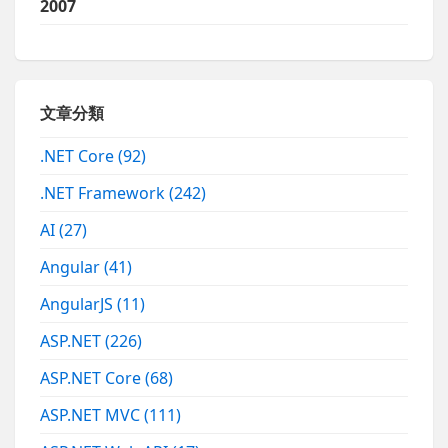
2007
文章分類
.NET Core
(92)
.NET Framework
(242)
AI
(27)
Angular
(41)
AngularJS
(11)
ASP.NET
(226)
ASP.NET Core
(68)
ASP.NET MVC
(111)