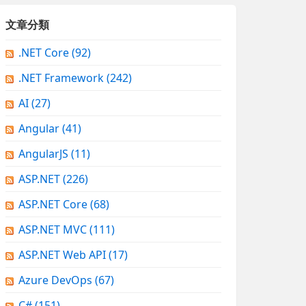
文章分類
.NET Core
(92)
.NET Framework
(242)
AI
(27)
Angular
(41)
AngularJS
(11)
ASP.NET
(226)
ASP.NET Core
(68)
ASP.NET MVC
(111)
ASP.NET Web API
(17)
Azure DevOps
(67)
C#
(151)