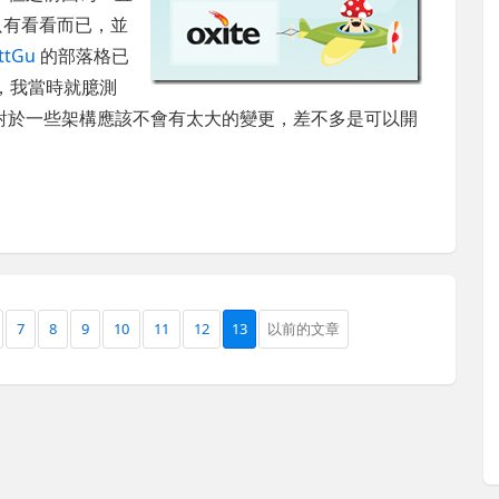
都只有看看而已，並
ttGu
的部落格已
，我當時就臆測
態了，對於一些架構應該不會有太大的變更，差不多是可以開
7
8
9
10
11
12
13
以前的文章