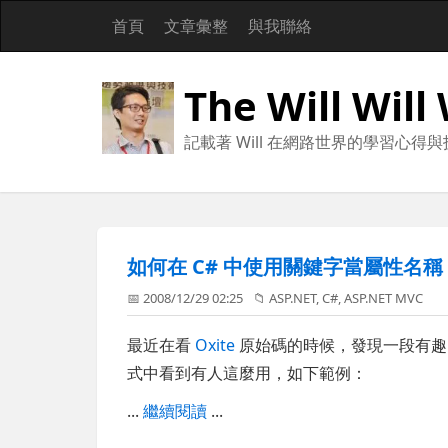
首頁
文章彙整
與我聯絡
The Will Will
記載著 Will 在網路世界的學習心得
如何在 C# 中使用關鍵字當屬性名稱 ( A
📅 2008/12/29 02:25
📁
ASP.NET
,
C#
,
ASP.NET MVC
最近在看
Oxite
原始碼的時候，發現一段有趣的程
式中看到有人這麼用，如下範例：
...
繼續閱讀
...