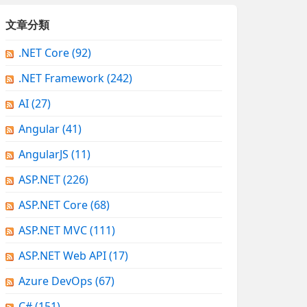
文章分類
.NET Core
(92)
.NET Framework
(242)
AI
(27)
Angular
(41)
AngularJS
(11)
ASP.NET
(226)
ASP.NET Core
(68)
ASP.NET MVC
(111)
ASP.NET Web API
(17)
Azure DevOps
(67)
C#
(151)