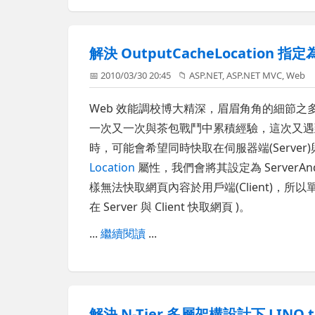
解決 OutputCacheLocation 指定為
📅 2010/03/30 20:45
📁
ASP.NET
,
ASP.NET MVC
,
Web
Web 效能調校博大精深，眉眉角角的細節
一次又一次與茶包戰鬥中累積經驗，這次又遇
時，可能會希望同時快取在伺服器端(Server)與用戶
Location
屬性，我們會將其設定為 ServerAn
樣無法快取網頁內容於用戶端(Client)，所
在 Server 與 Client 快取網頁 )。
...
繼續閱讀
...
解決 N-Tier 多層架構設計下 LINQ