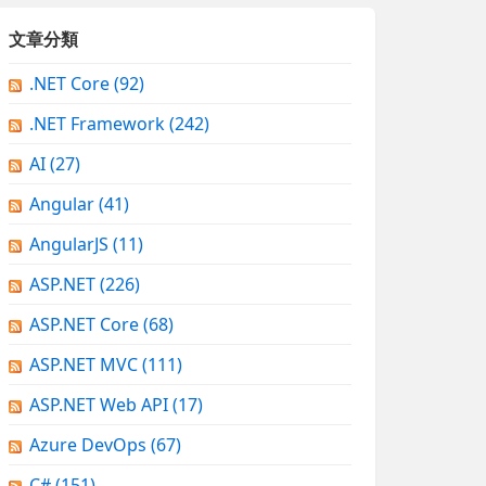
文章分類
.NET Core
(92)
.NET Framework
(242)
AI
(27)
Angular
(41)
AngularJS
(11)
ASP.NET
(226)
ASP.NET Core
(68)
ASP.NET MVC
(111)
ASP.NET Web API
(17)
Azure DevOps
(67)
C#
(151)