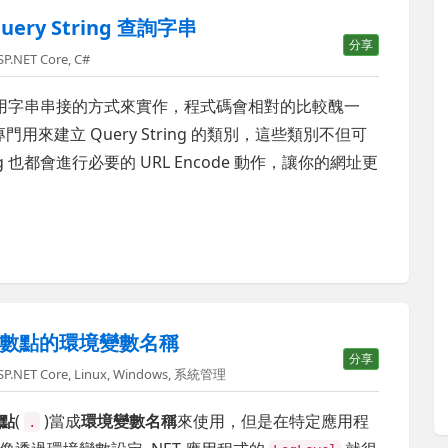
uery String 查詢字串
分享
SP.NET Core
,
C#
時，若是用字串串接的方式來實作，程式碼會相對的比較醜一
幾個專門用來建立 Query String 的類別，這些類別不但可
g 也都會進行必要的 URL Encode 動作，讓你的網址更
數點的環境變數名稱
分享
SP.NET Core
,
Linux
,
Windows
,
系統管理
點
(
)當成
環境變數名稱
來使用，但是在特定應用程
.