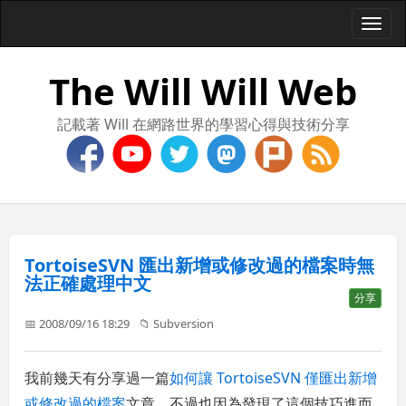
Togg
navi
The Will Will Web
記載著 Will 在網路世界的學習心得與技術分享
TortoiseSVN 匯出新增或修改過的檔案時無
法正確處理中文
分享
📅 2008/09/16 18:29
📁
Subversion
我前幾天有分享過一篇
如何讓 TortoiseSVN 僅匯出新增
或修改過的檔案
文章，不過也因為發現了這個技巧進而