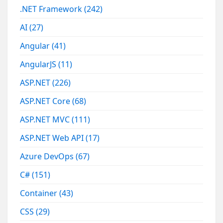
.NET Framework
(242)
AI
(27)
Angular
(41)
AngularJS
(11)
ASP.NET
(226)
ASP.NET Core
(68)
ASP.NET MVC
(111)
ASP.NET Web API
(17)
Azure DevOps
(67)
C#
(151)
Container
(43)
CSS
(29)