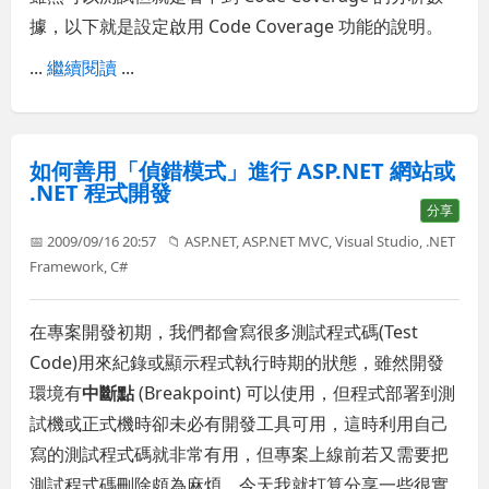
據，以下就是設定啟用 Code Coverage 功能的說明。
...
繼續閱讀
...
如何善用「偵錯模式」進行 ASP.NET 網站或
.NET 程式開發
分享
📅 2009/09/16 20:57
📁
ASP.NET
,
ASP.NET MVC
,
Visual Studio
,
.NET
Framework
,
C#
在專案開發初期，我們都會寫很多測試程式碼(Test
Code)用來紀錄或顯示程式執行時期的狀態，雖然開發
環境有
中斷點
(Breakpoint) 可以使用，但程式部署到測
試機或正式機時卻未必有開發工具可用，這時利用自己
寫的測試程式碼就非常有用，但專案上線前若又需要把
測試程式碼刪除頗為麻煩，今天我就打算分享一些很實