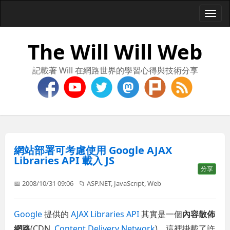
Togg
navi
The Will Will Web
記載著 Will 在網路世界的學習心得與技術分享
網站部署可考慮使用 Google AJAX
Libraries API 載入 JS
分享
📅 2008/10/31 09:06
📁
ASP.NET
,
JavaScript
,
Web
Google
提供的
AJAX Libraries API
其實是一個
內容散佈
網路
(CDN,
Content Delivery Network
)，這裡掛載了許