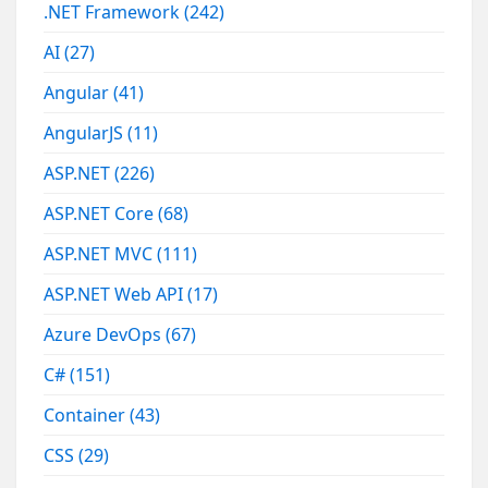
.NET Framework
(242)
AI
(27)
Angular
(41)
AngularJS
(11)
ASP.NET
(226)
ASP.NET Core
(68)
ASP.NET MVC
(111)
ASP.NET Web API
(17)
Azure DevOps
(67)
C#
(151)
Container
(43)
CSS
(29)