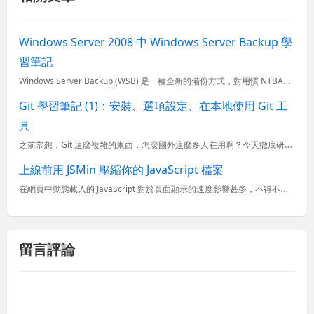
Windows Server 2008 中 Windows Server Backup 學
習筆記
Windows Server Backup (WSB) 是一種全新的備份方式，對用慣 NTBACKUP 的人來說，很難直接透過 MMC 操作介面就理解實際的運作方式，一定要認真看書或文章才能理解 Wi...
Git 學習筆記 (1)：安裝、選項設定、在本地使用 Git 工
具
之前常想，Git 這麼複雜的東西，怎麼國外這麼多人在用啊？今天徹底研究了一番之後發現，Git 真的比 SVN 強大太多，只是分散式版控機制確實跟自己以往熟悉的 SVN 或 TFS 差好多，用舊有的思維...
上線前用 JSMin 壓縮你的 JavaScript 檔案
在網頁中動態載入的 JavaScript 對於頁面顯示的速度影響甚多，不得不注意！ 尤其是很多人習慣把 JavaScript include 寫在 &lt;head&gt; 區塊中，這樣一來最大的問題...
留言評論