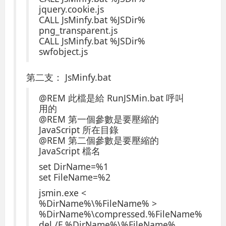
jquery.cookie.js
CALL JsMinfy.bat %JSDir%
png_transparent.js
CALL JsMinfy.bat %JSDir%
swfobject.js
第二支： JsMinfy.bat
@REM 此檔是給 RunJSMin.bat 呼叫
用的
@REM 第一個參數是要壓縮的
JavaScript 所在目錄
@REM 第二個參數是要壓縮的
JavaScript 檔名
set DirName=%1
set FileName=%2
jsmin.exe <
%DirName%\%FileName% >
%DirName%\compressed.%FileName%
del /F %DirName%\%FileName%