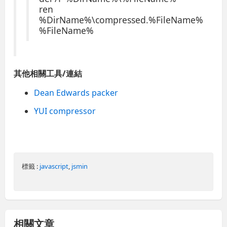
ren
%DirName%\compressed.%FileName%
%FileName%
其他相關工具/連結
Dean Edwards packer
YUI compressor
標籤 :
javascript
,
jsmin
相關文章