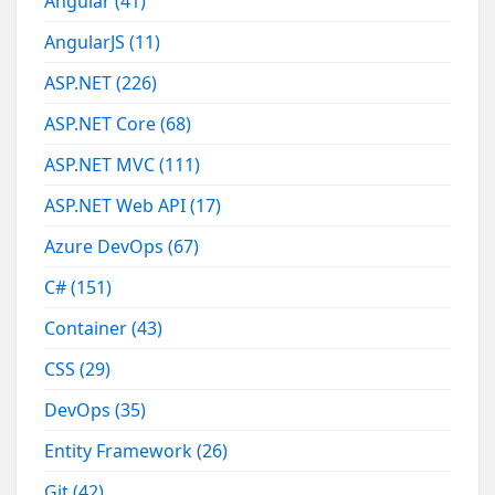
Angular
(41)
AngularJS
(11)
ASP.NET
(226)
ASP.NET Core
(68)
ASP.NET MVC
(111)
ASP.NET Web API
(17)
Azure DevOps
(67)
C#
(151)
Container
(43)
CSS
(29)
DevOps
(35)
Entity Framework
(26)
Git
(42)