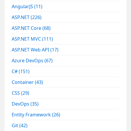
AngularJS
(11)
ASP.NET
(226)
ASP.NET Core
(68)
ASP.NET MVC
(111)
ASP.NET Web API
(17)
Azure DevOps
(67)
C#
(151)
Container
(43)
CSS
(29)
DevOps
(35)
Entity Framework
(26)
Git
(42)