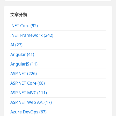
文章分類
.NET Core
(92)
.NET Framework
(242)
AI
(27)
Angular
(41)
AngularJS
(11)
ASP.NET
(226)
ASP.NET Core
(68)
ASP.NET MVC
(111)
ASP.NET Web API
(17)
Azure DevOps
(67)