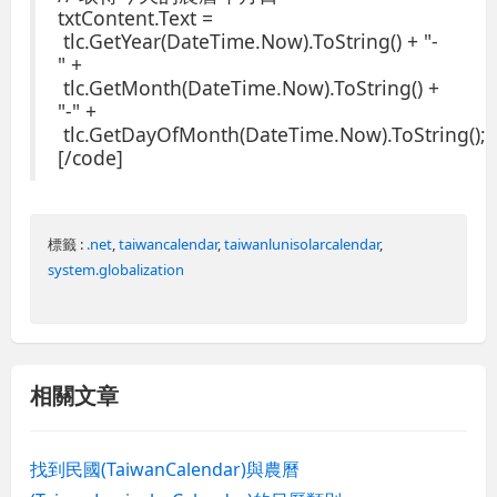
txtContent.Text =
tlc.GetYear(DateTime.Now).ToString() + "-
" +
tlc.GetMonth(DateTime.Now).ToString() +
"-" +
tlc.GetDayOfMonth(DateTime.Now).ToString();
[/code]
標籤 :
.net
,
taiwancalendar
,
taiwanlunisolarcalendar
,
system.globalization
相關文章
找到民國(TaiwanCalendar)與農曆