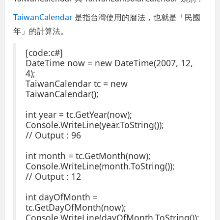
TaiwanCalendar
是指台灣使用的曆法，也就是「民國
年」的計算法。
[code:c#]
DateTime now = new DateTime(2007, 12,
4);
TaiwanCalendar tc = new
TaiwanCalendar();
int year = tc.GetYear(now);
Console.WriteLine(year.ToString());
// Output : 96
int month = tc.GetMonth(now);
Console.WriteLine(month.ToString());
// Output : 12
int dayOfMonth =
tc.GetDayOfMonth(now);
Console.WriteLine(dayOfMonth.ToString());