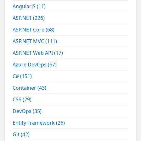
AngularJS
(11)
ASP.NET
(226)
ASP.NET Core
(68)
ASP.NET MVC
(111)
ASP.NET Web API
(17)
Azure DevOps
(67)
C#
(151)
Container
(43)
CSS
(29)
DevOps
(35)
Entity Framework
(26)
Git
(42)