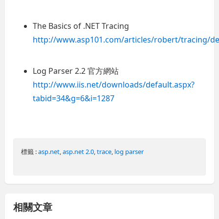
The Basics of .NET Tracing
http://www.asp101.com/articles/robert/tracing/de
Log Parser 2.2 官方網站
http://www.iis.net/downloads/default.aspx?
tabid=34&g=6&i=1287
標籤 :
asp.net
,
asp.net 2.0
,
trace
,
log parser
相關文章