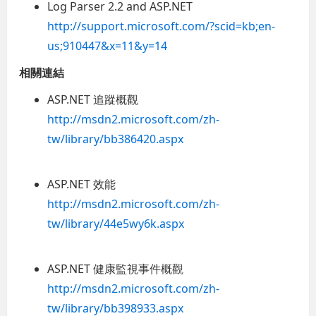
Log Parser 2.2 and ASP.NET
http://support.microsoft.com/?scid=kb;en-
us;910447&x=11&y=14
相關連結
ASP.NET 追蹤概觀
http://msdn2.microsoft.com/zh-
tw/library/bb386420.aspx
ASP.NET 效能
http://msdn2.microsoft.com/zh-
tw/library/44e5wy6k.aspx
ASP.NET 健康監視事件概觀
http://msdn2.microsoft.com/zh-
tw/library/bb398933.aspx