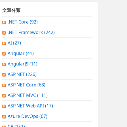
文章分類
.NET Core
(92)
.NET Framework
(242)
AI
(27)
Angular
(41)
AngularJS
(11)
ASP.NET
(226)
ASP.NET Core
(68)
ASP.NET MVC
(111)
ASP.NET Web API
(17)
Azure DevOps
(67)
C#
(151)