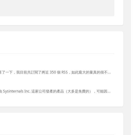
我每天吸收新知的主要來源都是透過 RSS 訂閱而來的，我剛算了一下，我目前共訂閱了將近 350 個 RSS，如此龐大的量真的很不容易管理，所以我採用了兩個 RSS 管理工具幫我管理這些 RSS 訂閱，...
Windows Sysinternals 是一套進階的系統管理工具，原本是由 Sysinternals Inc. 這家公司發產的產品（大多是免費的），可能因為做得太好了，在 2006 年 7 月時被微...