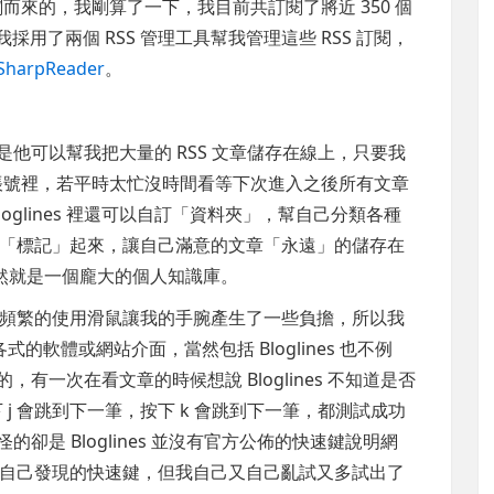
閱而來的，我剛算了一下，我目前共訂閱了將近 350 個
用了兩個 RSS 管理工具幫我管理這些 RSS 訂閱，
SharpReader
。
他可以幫我把大量的 RSS 文章儲存在線上，只要我
的帳號裡，若平時太忙沒時間看等下次進入之後所有文章
oglines 裡還可以自訂「資料夾」，幫自己分類各種
「標記」起來，讓自己滿意的文章「永遠」的儲存在
這儼然就是一個龐大的個人知識庫。
頻繁的使用滑鼠讓我的手腕產生了一些負擔，所以我
式的軟體或網站介面，當然包括 Bloglines 也不例
現的，有一次在看文章的時候想說 Bloglines 不知道是否
 j 會跳到下一筆，按下 k 會跳到下一筆，都測試成功
奇怪的卻是 Bloglines 並沒有官方公佈的快速鍵說明網
自己發現的快速鍵，但我自己又自己亂試又多試出了