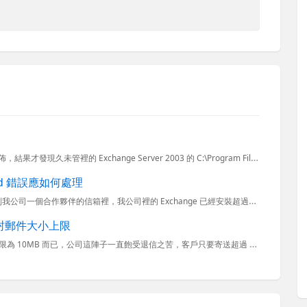
昨天試著用 WinDirStat 分析一下我公司伺服器的目錄大小分佈，結果才發現久未管裡的 Exchange Server 2003 的 C:\Program Files\Exchsrvr\MDBDA...
ailed 錯誤應如何處理
前陣子有好長一段時間公司內的 Exchange 就是沒辦法寄信到我公司一個合作夥伴的信箱裡，我公司裡的 Exchange 已經安裝超過5年了，第一次遇到這個問題，而且神奇的是，也只有這個合作夥伴的信箱...
 的單封郵件大小上限
在 Exchange Server 2007/2010 裡面預設的單封郵件大小上限為 10MB 而已，公司這陣子一直飽受退信之苦，客戶只要寄送超過 8MB 的附件就會超出郵件大小限制 ( 因為郵件透過...