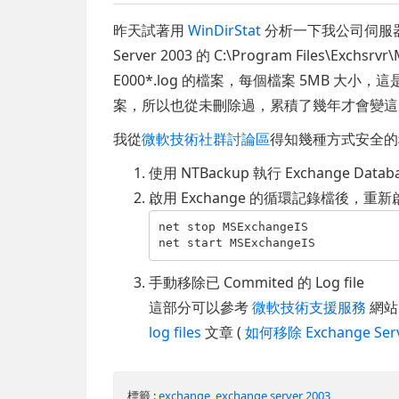
昨天試著用
WinDirStat
分析一下我公司伺服器
Server 2003 的 C:\Program Files\Ex
E000*.log 的檔案，每個檔案 5MB 大小
案，所以也從未刪除過，累積了幾年才會變這
我從
微軟技術社群討論區
得知幾種方式安全的
使用 NTBackup 執行 Exchange Dat
啟用 Exchange 的循環記錄檔後，重新啟用
net stop MSExchangeIS

net start MSExchangeIS
手動移除已 Commited 的 Log file
這部分可以參考
微軟技術支援服務
網
log files
文章 (
如何移除 Exchange Se
標籤 :
exchange
,
exchange server 2003