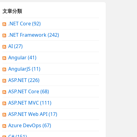
文章分類
.NET Core
(92)
.NET Framework
(242)
AI
(27)
Angular
(41)
AngularJS
(11)
ASP.NET
(226)
ASP.NET Core
(68)
ASP.NET MVC
(111)
ASP.NET Web API
(17)
Azure DevOps
(67)
C#
(151)