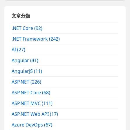
文章分類
.NET Core
(92)
.NET Framework
(242)
AI
(27)
Angular
(41)
AngularJS
(11)
ASP.NET
(226)
ASP.NET Core
(68)
ASP.NET MVC
(111)
ASP.NET Web API
(17)
Azure DevOps
(67)