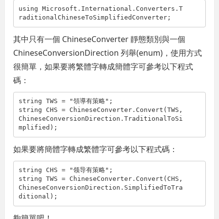
using
 Microsoft.International.Converters.T
raditionalChineseToSimplifiedConverter;
其中只有一個 ChineseConverter 靜態類別與一個
ChineseConversionDirection 列舉(enum)，使用方式
很簡單，如果要將繁體字轉成簡體字可參考以下程式
碼：
string
 TWS = 
"領導有策略"
string
 CHS = ChineseConverter.Convert(TWS, 
ChineseConversionDirection.TraditionalToSi
mplified);
如果要將簡體字轉成繁體字可參考以下程式碼：
string
 CHS = 
"领导有策略"
string
 TWS = ChineseConverter.Convert(CHS, 
ChineseConversionDirection.SimplifiedToTra
ditional);
夠簡單吧！