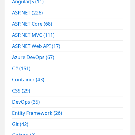
AngularJS
(11)
ASP.NET
(226)
ASP.NET Core
(68)
ASP.NET MVC
(111)
ASP.NET Web API
(17)
Azure DevOps
(67)
C#
(151)
Container
(43)
CSS
(29)
DevOps
(35)
Entity Framework
(26)
Git
(42)