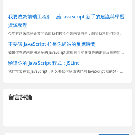
我要成為前端工程師！給 JavaScript 新手的建議與學習
資源整理
今年有越來越多企業開始跟我們接洽企業內訓的事，想請我幫他們培訓前端工程師，但你知道一個好的前端工程師絕對不是兩三個月可以養成的，需要多年的努力與磨練才會有點成績。而這幾年可謂前端正夯，有為數不少的人開
不要讓 JavaScript 拉長你網站的反應時間
如果你在網站使用過多的 JavaScript 就很有可能會讓你的網頁反應時間拖的很長，因為瀏覽器在頁面顯示的過程中只要遇到任何 JavaScript 都會等他下載完畢或執行完畢才會繼續顯示下面的資料，...
驗證你的 JavaScript 程式：JSLint
我們常常在寫 JavaScript，但又要如何驗證我們的 JavaScript 寫的好不好呢？有個 JSLint 網站就幫我們做這件事。之前我也是認為在寫 JavaScript 的時候都覺得只要跑起來...
留言評論