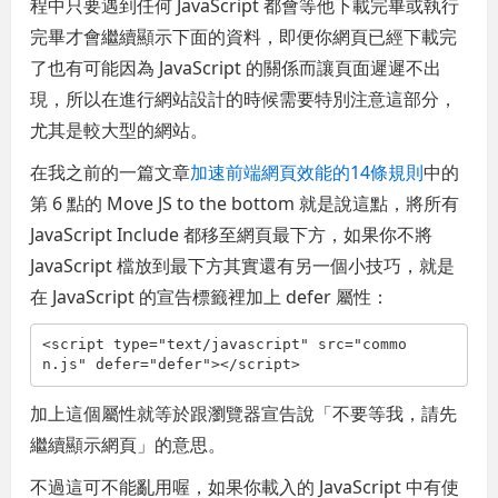
程中只要遇到任何 JavaScript 都會等他下載完畢或執行
完畢才會繼續顯示下面的資料，即便你網頁已經下載完
了也有可能因為 JavaScript 的關係而讓頁面遲遲不出
現，所以在進行網站設計的時候需要特別注意這部分，
尤其是較大型的網站。
在我之前的一篇文章
加速前端網頁效能的14條規則
中的
第 6 點的 Move JS to the bottom 就是說這點，將所有
JavaScript Include 都移至網頁最下方，如果你不將
JavaScript 檔放到最下方其實還有另一個小技巧，就是
在 JavaScript 的宣告標籤裡加上 defer 屬性：
<
script
type
="text/javascript"
src
="commo
n.js"
defer
="defer"
></
script
>
加上這個屬性就等於跟瀏覽器宣告說「不要等我，請先
繼續顯示網頁」的意思。
不過這可不能亂用喔，如果你載入的 JavaScript 中有使