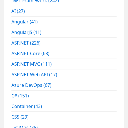
.NET Framework
(242)
AI
(27)
Angular
(41)
AngularJS
(11)
ASP.NET
(226)
ASP.NET Core
(68)
ASP.NET MVC
(111)
ASP.NET Web API
(17)
Azure DevOps
(67)
C#
(151)
Container
(43)
CSS
(29)
DevOps
(35)