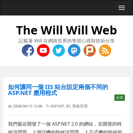
Togg
navi
The Will Will Web
記載著 Will 在網路世界的學習心得與技術分享
如何讓同一個 IIS 站台設定兩個不同的
ASP.NET 應用程式
分享
📅 2008/06/15 12:46
📁
ASP.NET
,
IIS
,
系統管理
我們最近開發了一個 ASP.NET 2.0 的網站，在開發的時
候沒問題，上測試機的時候沒問題，上正式機的時候卻