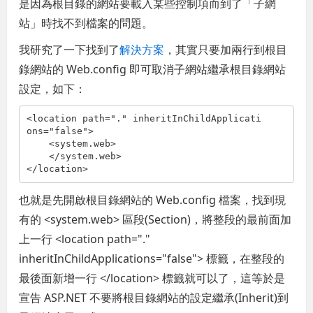
是因為根目錄的網站要載入某些控制項而到了「子網
站」時找不到檔案的問題。
我研究了一下找到了
解決方案
，其實只要加兩行到根目
錄網站的 Web.config 即可取消子網站繼承根目錄網站
設定，如下：
<
location
path
="."
inheritInChildApplicati
ons
="false"
>
<
system.web
>
</
system.web
>
</
location
>
也就是先開啟根目錄網站的 Web.config 檔案，找到現
有的 <system.web> 區段(Section)，將整段的最前面加
上一行
<location
path
="."
inheritInChildApplications
="false"
>
標籤，在整段的
最後面新增一行 </location> 標籤就可以了，這等於是
宣告 ASP.NET 不要將根目錄網站的設定繼承(Inherit)到