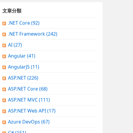
文章分類
.NET Core
(92)
.NET Framework
(242)
AI
(27)
Angular
(41)
AngularJS
(11)
ASP.NET
(226)
ASP.NET Core
(68)
ASP.NET MVC
(111)
ASP.NET Web API
(17)
Azure DevOps
(67)
C#
(151)