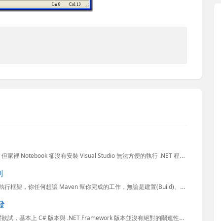
上個週末在家沒事的時候，想說寫寫幾個打發時間的小程式，但家裡 Notebook 卻沒有安裝 Visual Studio 無法方便的執行 .NET 程式，所以我就把之前在這裡看到的 Snippet Co...
制
Apache Maven 之所以強大，是因為他有一個強大的 Plugin 執行框架，你任何想讓 Maven 幫你完成的工作，無論是建置(Build)、封裝(Packaging)、產生報表(Report
開發
由於 C# 6.0 採用全新 Roslyn 編譯器平台，想必有不少人躍躍欲試，基本上 C# 版本與 .NET Framework 版本並沒有絕對的關連性，像本次 C# 6.0 所提供的都是編譯器的特性...