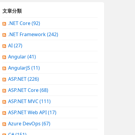
文章分類
.NET Core
(92)
.NET Framework
(242)
AI
(27)
Angular
(41)
AngularJS
(11)
ASP.NET
(226)
ASP.NET Core
(68)
ASP.NET MVC
(111)
ASP.NET Web API
(17)
Azure DevOps
(67)
C#
(151)