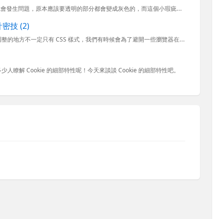
IE 5.5 / 6 只要遇到有使用「透明背景」設定的 PNG 圖片，就會發生問題，原本應該要透明的部分都會變成灰色的，而這個小瑕疵一直到 IE 7 才做出修正，不過現在還有很多人還在使用 IE 6 ...
技 (2)
設計跨瀏覽器網頁經常要在不同瀏覽器版本之間進行微調，調整的地方不一定只有 CSS 樣式，我們有時候會為了避開一些瀏覽器在特定版本下的 JavaScript 臭蟲，也會需要針對不同的瀏覽器版本撰寫不同的...
少人瞭解 Cookie 的細部特性呢！今天來談談 Cookie 的細部特性吧。