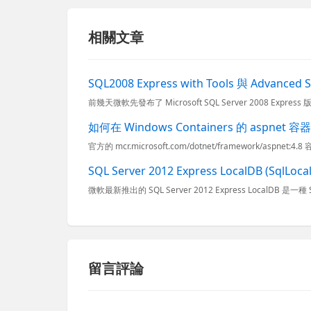
相關文章
SQL2008 Express with Tools 與 Advanced
前幾天微軟先發布了 Microsoft SQL Server 2008 Express 版，但是 
如何在 Windows Containers 的 aspnet
SQL Server 2012 Express LocalDB (SqlL
留言評論