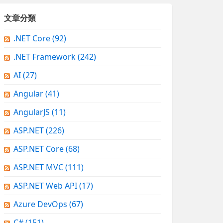
文章分類
.NET Core
(92)
.NET Framework
(242)
AI
(27)
Angular
(41)
AngularJS
(11)
ASP.NET
(226)
ASP.NET Core
(68)
ASP.NET MVC
(111)
ASP.NET Web API
(17)
Azure DevOps
(67)
C#
(151)