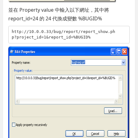
並在 Property value 中輸入以下網址，其中將
report_id=24 的 24 代換成變數 %BUGID%
http://10.0.0.33/bug/report/report_show.ph
p?project_id=1&report_id=%BUGID%