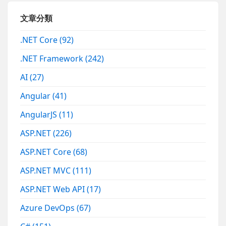
文章分類
.NET Core
(92)
.NET Framework
(242)
AI
(27)
Angular
(41)
AngularJS
(11)
ASP.NET
(226)
ASP.NET Core
(68)
ASP.NET MVC
(111)
ASP.NET Web API
(17)
Azure DevOps
(67)