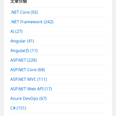
文章分類
.NET Core
(92)
.NET Framework
(242)
AI
(27)
Angular
(41)
AngularJS
(11)
ASP.NET
(226)
ASP.NET Core
(68)
ASP.NET MVC
(111)
ASP.NET Web API
(17)
Azure DevOps
(67)
C#
(151)