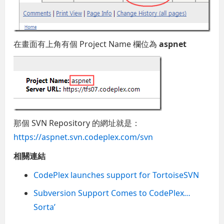
在畫面有上角有個 Project Name 欄位為
aspnet
那個 SVN Repository 的網址就是：
https://aspnet.svn.codeplex.com/svn
相關連結
CodePlex launches support for TortoiseSVN
Subversion Support Comes to CodePlex…
Sorta’