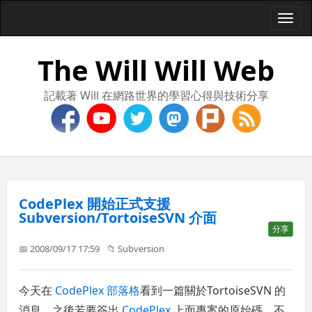
Togg
navi
The Will Will Web
記載著 Will 在網路世界的學習心得與技術分享
CodePlex 開始正式支援
Subversion/TortoiseSVN 介面
分享
📅 2008/09/17 17:59
📁
Subversion
今天在
CodePlex 部落格
看到一篇關於TortoiseSVN 的
消息，之後若要簽出
CodePlex
上面專案的原始碼，不