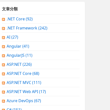
文章分類
.NET Core
(92)
.NET Framework
(242)
AI
(27)
Angular
(41)
AngularJS
(11)
ASP.NET
(226)
ASP.NET Core
(68)
ASP.NET MVC
(111)
ASP.NET Web API
(17)
Azure DevOps
(67)
C#
(151)