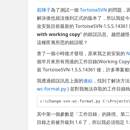
前陣子
為了測試一個
TortoiseSVN
的問題，
解決後也就沒換到正式的版本了，所以我從今
改安裝目前最新的 TortoiseSVN-1.5.5.143
with working copy
" 的錯誤訊息。越想越怪，不
這種匪夷所思的錯誤呢？
查了一個小時後才發現，原來我之前安裝的
N
個半月來所有用過的工作目錄(Working Co
裝 TortoiseSVN-1.5.5.14361 後，許多專案
我透過錯誤訊息上面的
連結
，找到了解決方法。只
wc-format.py
) 並對我無法存取的工作目錄
c:\change-svn-wc-format.py C:\Projects
其中第一個參數是「工作目錄」的路徑。第二
目錄之前被升級到 1.6 了，所以我必須指定 1