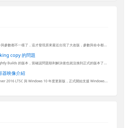
最近在使用 AzCopy 的時候，發現怎麼跟以前差這麼多，命令與參數都不一樣了，這才發現原來最近出現了大改版，參數與命令都不一樣了。這個新版改變蠻大的，我覺得對一個用過舊版的人來說，改用新版的第一印象
working copy 的問題
前陣子為了測試一個 TortoiseSVN 的問題，因此改安裝了 Nightly Builds 的版本，當確認問題順利解決後也就沒換到正式的版本了，所以我從今年 9 月份一直用到現在，但今天我將這個版...
架構容器映像介紹
自從 Windows 核心版本 v14393 開始，也就是 Windows Server 2016 LTSC 與 Windows 10 年度更新版，正式開始支援 Windows 容器，這意謂著企業可以