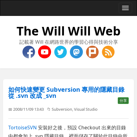
Togg
navi
The Will Will Web
記載著 Will 在網路世界的學習心得與技術分享
如何快速變更 Subversion 專用的隱藏目錄
從 .svn 改成 _svn
分享
📅 2008/11/09 13:43
📁
Subversion
,
Visual Studio
TortoiseSVN
安裝好之後，預設 Checkout 出來的目錄
中都會加上 .svn 隱藏目錄，裡面儲存了關於此目錄中所