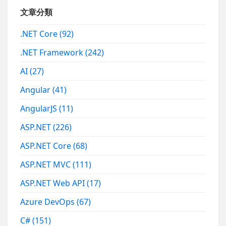
文章分類
.NET Core
(92)
.NET Framework
(242)
AI
(27)
Angular
(41)
AngularJS
(11)
ASP.NET
(226)
ASP.NET Core
(68)
ASP.NET MVC
(111)
ASP.NET Web API
(17)
Azure DevOps
(67)
C#
(151)