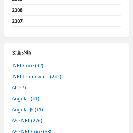
2008
2007
文章分類
.NET Core
(92)
.NET Framework
(242)
AI
(27)
Angular
(41)
AngularJS
(11)
ASP.NET
(226)
ASP.NET Core
(68)