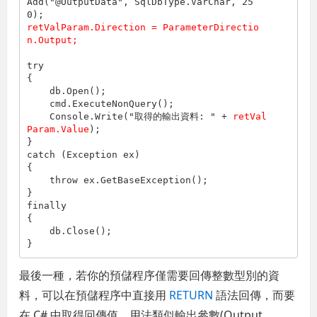
Add(
"@OutputData"
, SqlDbType.VarChar, 25
retValParam.Direction = ParameterDirectio
n.Output;
try

{

    db.Open();

    cmd.ExecuteNonQuery();

    Console.Write(
"取得的輸出資料: "
 + 
retVal
Param.Value
);

}

catch (Exception ex)

{

throw
 ex.GetBaseException();

}

finally

{

    db.Close();

}
最後一種，若你的預儲程序僅需要回傳整數型別的資
料，可以在預儲程序中直接用
RETURN
語法回傳，而要
在 C# 中取得回傳值，用法類似輸出參數(Output