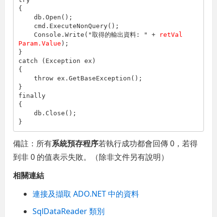
{

    db.Open();

    cmd.ExecuteNonQuery();

    Console.Write(
"取得的輸出資料: "
 + 
retVal
Param.Value
);

}

catch (Exception ex)

{

throw
 ex.GetBaseException();

}

finally

{

    db.Close();

}
備註：所有
系統預存程序
若執行成功都會回傳 0，若得
到非 0 的值表示失敗。（除非文件另有說明）
相關連結
連接及擷取 ADO.NET 中的資料
SqlDataReader 類別