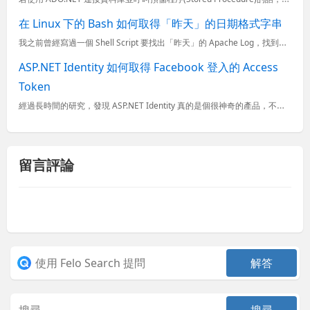
在 Linux 下的 Bash 如何取得「昨天」的日期格式字串
我之前曾經寫過一個 Shell Script 要找出「昨天」的 Apache Log，找到後會自動用 bzip2 壓縮，但這段程式我記得當時寫的十分痛苦，因為實在很難組合出一個「昨天」的字串格式，當時...
ASP.NET Identity 如何取得 Facebook 登入的 Access
Token
經過長時間的研究，發現 ASP.NET Identity 真的是個很神奇的產品，不但官網缺乏文件，也缺乏完整的 API 文件，我實在不想讓這個好東西就此埋沒，今天特別整理 Facebook 登入後該如
留言評論