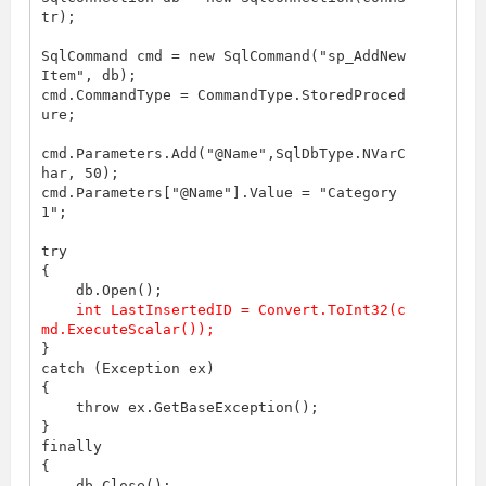
tr);

SqlCommand cmd = new SqlCommand(
"sp_AddNew
Item"
, db);

cmd.CommandType = CommandType.StoredProced
ure;

cmd.Parameters.Add(
"@Name"
,SqlDbType.NVarC
har, 50);

cmd.Parameters[
"@Name"
].Value = 
"Category 
1"
;

try

{

    db.Open();

int LastInsertedID = Convert.ToInt32(c
md.ExecuteScalar());
}

catch (Exception ex)

{

throw
 ex.GetBaseException();

}

finally

{

    db.Close();
