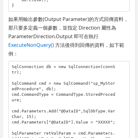
}
如果用輸出參數(Output Parameter)的方式回傳資料，
那只要多定義一個參數，並指定 Direction 屬性為
ParameterDirection.Output 即可在執行
ExecuteNonQuery()
方法後得到回傳的資料，如下範
例：
SqlConnection db = new SqlConnection(connS
tr);

SqlCommand cmd = new SqlCommand(
"sp_MyStor
edProcedure"
, db);

cmd.CommandType = CommandType.StoredProced
ure;

cmd.Parameters.Add(
"@DataID"
,SqlDbType.Var
Char, 15);                

cmd.Parameters[
"@DataID"
].Value = 
"XXXXX"
;

SqlParameter retValParam = cmd.Parameters.