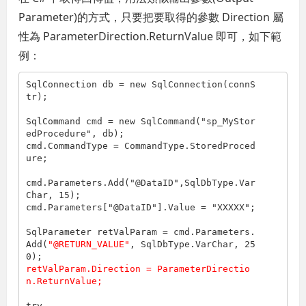
Parameter)的方式，只要把要取得的參數 Direction 屬
性為 ParameterDirection.ReturnValue 即可，如下範
例：
SqlConnection db = new SqlConnection(connS
tr);

SqlCommand cmd = new SqlCommand(
"sp_MyStor
edProcedure"
, db);

cmd.CommandType = CommandType.StoredProced
ure;

cmd.Parameters.Add(
"@DataID"
,SqlDbType.Var
Char, 15);                

cmd.Parameters[
"@DataID"
].Value = 
"XXXXX"
;

SqlParameter retValParam = cmd.Parameters.
Add(
"@RETURN_VALUE"
, SqlDbType.VarChar, 25
retValParam.Direction = ParameterDirectio
n.ReturnValue;
try
