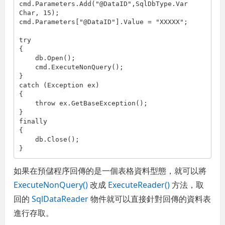
cmd.Parameters.Add(
"@DataID"
,SqlDbType.Var
Char, 15);                

cmd.Parameters[
"@DataID"
].Value = 
"XXXXX"
;

try

{

    db.Open();

    cmd.ExecuteNonQuery();

}

catch (Exception ex)

{

throw
 ex.GetBaseException();

}

finally

{

    db.Close();

}
如果在預儲程序回傳的是一個表格資料型態，就可以將
ExecuteNonQuery()
改成
ExecuteReader()
方法，取
回的
SqlDataReader
物件就可以直接針對回傳的資料表
進行存取。