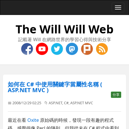
Togg
navi
The Will Will Web
記載著 Will 在網路世界的學習心得與技術分享
如何在 C# 中使用關鍵字當屬性名稱 (
ASP.NET MVC )
分享
📅 2008/12/29 02:25
📁
ASP.NET
,
C#
,
ASP.NET MVC
最近在看
Oxite
原始碼的時候，發現一段有趣的程式
碼，感覺很像 Perl 的陣列，但我從未在 C# 程式中看到