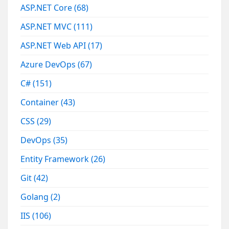
ASP.NET Core
(68)
ASP.NET MVC
(111)
ASP.NET Web API
(17)
Azure DevOps
(67)
C#
(151)
Container
(43)
CSS
(29)
DevOps
(35)
Entity Framework
(26)
Git
(42)
Golang
(2)
IIS
(106)