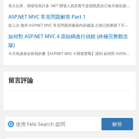
長久以來，我發現有許多 .NET 開發人員其實不是很熟悉自己每天都在面對的 .NET Framework, C#, Visual Studio 與 ASP.NET 版本之間的關係，以至於經常在找資料時...
ASP.NET MVC 常見問題解答 Part 1
從上次 徵求 ASP.NET MVC 常見問題與書籍內容建議 之後已經累積了不少人對於 ASP.NET MVC 的問題與疑慮，所以藉此批次回應各位的問題，希望讓 ASP.NET MVC 這個明日之星能...
如何對 ASP.NET MVC 4 原始碼進行偵錯 (終極完整觀念
版)
今天有讀者反映我的書【ASP.NET MVC 4 開發實戰】講到 如何對 ASP.NET MVC 原始碼進行偵錯 這一個技巧時，照著書操作沒有成功，我自己重新試了一次，還真的沒辦法，這才發現事情沒有想
留言評論