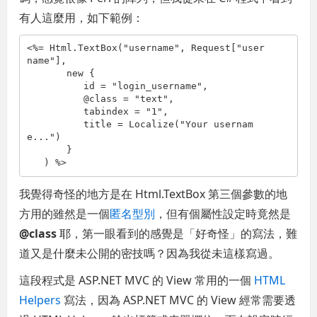
有人這麼用，如下範例：
<%= Html.TextBox(
"username"
, Request[
"user
name"
], 

new
 { 

          id = 
"login_username"
, 

          @
class
 = 
"text"
, 

          tabindex = 
"1"
, 

          title = Localize(
"Your usernam
e..."
)

       }

   ) %>
我覺得奇怪的地方是在 Html.TextBox 第三個參數的地
方用的雖然是一個
匿名型別
，但有個屬性設定時竟然是
@class
耶，第一眼看到的感覺是「好奇怪」的寫法，難
道又是什麼未公開的密技嗎？因為我從未這樣寫過。
這段程式是 ASP.NET MVC 的 View 常用的一個
HTML
Helpers
寫法，因為 ASP.NET MVC 的 View 經常需要透