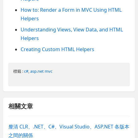
How to: Render a Form in MVC Using HTML
Helpers
Understanding Views, View Data, and HTML
Helpers
Creating Custom HTML Helpers
標籤 :
c#
,
asp.net mvc
相關文章
釐清 CLR、.NET、C#、Visual Studio、ASP.NET 各版本
之間的關係