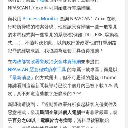
NPASCAN1.7.exe 即可開始進行電腦掃瞄。
而我用
Process Monitor
查詢 NPASCAN1.7.exe 在執
行時所掃瞄的檔案發現，他應該只有掃瞄一些一般常見
的木馬程式與一些常見的系統檔(例如: DLL, EXE, 驅動程
式, ... )，不過即便如此，以內政部警政署他們打擊網路
犯罪的經驗來說，我也認為這套工具值得推薦！
在
內政部警政署警政治安全球資訊網
並未提供
NPASCAN 惡意程式偵察工具
的專屬下載專區，而是以
「
最新消息
」的方式露出，但不可思議的是從 iThome
雜誌看到這篇新聞報導時已說半個月內已被下載 125 萬
次，真不知道這些數字怎麼來的？^^
新聞稿還說到：「近期警政署分析多起駭客入侵案件及
惡意程式，發現
民間企業
與
個人電腦
中毒非常嚴重，幾
乎
百分之60以上電腦皆含有病毒
，資料早被竊取殆