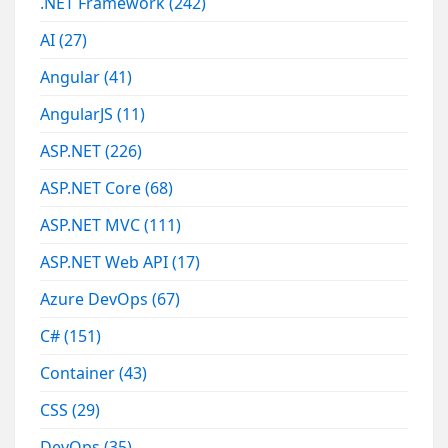
.NET Framework
(242)
AI
(27)
Angular
(41)
AngularJS
(11)
ASP.NET
(226)
ASP.NET Core
(68)
ASP.NET MVC
(111)
ASP.NET Web API
(17)
Azure DevOps
(67)
C#
(151)
Container
(43)
CSS
(29)
DevOps
(35)