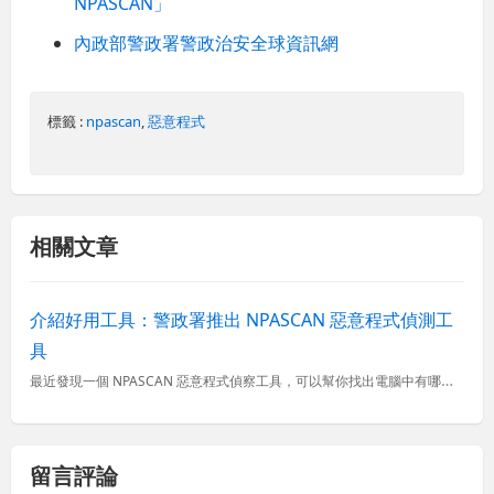
NPASCAN」
內政部警政署警政治安全球資訊網
標籤 :
npascan
,
惡意程式
相關文章
介紹好用工具：警政署推出 NPASCAN 惡意程式偵測工
具
最近發現一個 NPASCAN 惡意程式偵察工具，可以幫你找出電腦中有哪些惡意程式(病毒、木馬程式、鍵盤記憶程式等)。這是一套由內政部警政署自行研發而成的工具，採用行為比對方式進行惡意程式掃瞄，所以無須...
留言評論