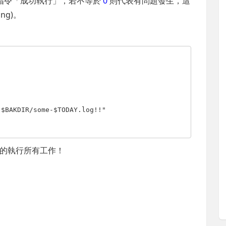
指令「成功執行」，若不等於
0
則代表有問題發生，這
ng)。
 $BAKDIR/some-$TODAY.log!!"
的執行所有工作！