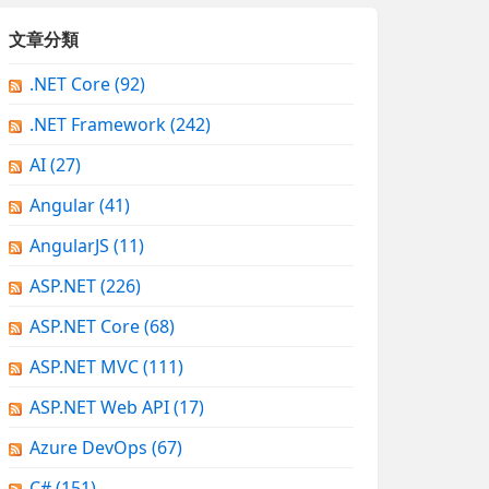
文章分類
.NET Core
(92)
.NET Framework
(242)
AI
(27)
Angular
(41)
AngularJS
(11)
ASP.NET
(226)
ASP.NET Core
(68)
ASP.NET MVC
(111)
ASP.NET Web API
(17)
Azure DevOps
(67)
C#
(151)