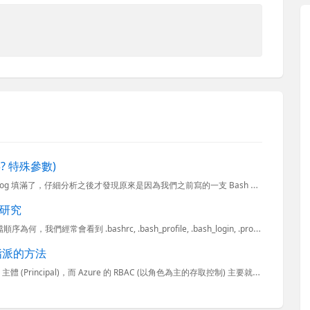
$? 特殊參數)
我們最近有台 Linux 發生一些異常情況，導致硬碟幾乎快被 Log 填滿了，仔細分析之後才發現原來是因為我們之前寫的一支 Bash Script 並沒有正常執行，導致作業無法完成，所以有一段時間沒有...
序研究
Linux 用了二十多年，從沒認真想過 Login Shell 載入的啟動檔順序為何，我們經常會看到 .bashrc, .bash_profile, .bash_login, .profile 諸如此
指派的方法
在 Azure 所有 使用者 (User) 與 服務 (Service) 都代表著一個 主體 (Principal)，而 Azure 的 RBAC (以角色為主的存取控制) 主要就是針對 主體 (Pr