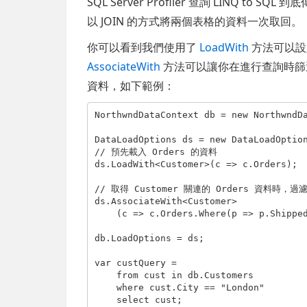
SQL Server Profiler 查詢 LINQ to 
以 JOIN 的方式將兩個表格的資料一次取回。
你可以看到我們使用了
LoadWith
方法可以設
AssociateWith
方法可以讓你在進行查詢時篩選(
資料，如下範例：
NorthwndDataContext db = new NorthwndDa
DataLoadOptions ds = new DataLoadOption
// 預先載入 Orders 的資料

ds.LoadWith<Customer>(c => c.Orders);

// 取得 Customer 關連的 Orders 資料時，過濾
ds.AssociateWith<Customer>

    (c => c.Orders.Where(p => p.ShippedDate != DateTime.Today));

db.LoadOptions = ds;

var custQuery =

    from cust in db.Customers

    where cust.City == "London"

    select cust;