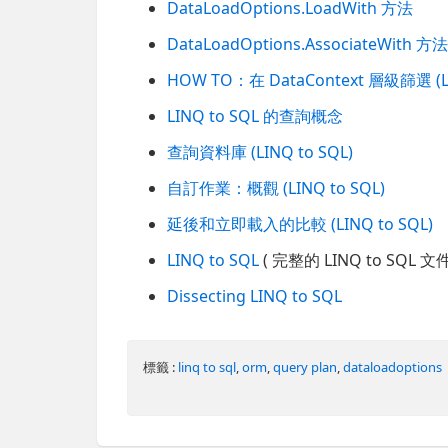
DataLoadOptions.LoadWith 方法
DataLoadOptions.AssociateWith 方
HOW TO：在 DataContext 層級篩選 (LI
LINQ to SQL 的查詢概念
查詢資料庫 (LINQ to SQL)
自訂作業：概觀 (LINQ to SQL)
延後和立即載入的比較 (LINQ to SQL)
LINQ to SQL
( 完整的 LINQ to SQL 文件
Dissecting LINQ to SQL
標籤 :
linq to sql
,
orm
,
query plan
,
dataloadoptions