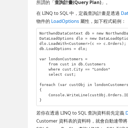
所謂的「
查詢計畫(Query Plan)
」。
在 LINQ to SQL 中，定義查詢計畫是透過
Da
物件的
LoadOptions
屬性，如下程式範例：
NorthwndDataContext db = new NorthwndDa
DataLoadOptions dlo = new DataLoadOptio
dlo.LoadWith<Customer>(c => c.Orders);

db.LoadOptions = dlo;

var londonCustomers =

    from cust in db.Customers

    where cust.City == "London"

    select cust;

foreach (var custObj in londonCustomers
{

    Console.WriteLine(custObj.Orders.ID);

}
若你在透過 LINQ to SQL 查詢資料前先定義
Customer 資料表的資料時，就會自動連帶