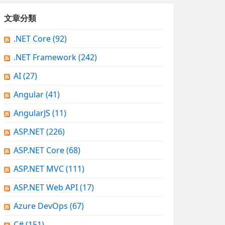
文章分類
.NET Core
(92)
.NET Framework
(242)
AI
(27)
Angular
(41)
AngularJS
(11)
ASP.NET
(226)
ASP.NET Core
(68)
ASP.NET MVC
(111)
ASP.NET Web API
(17)
Azure DevOps
(67)
C#
(151)